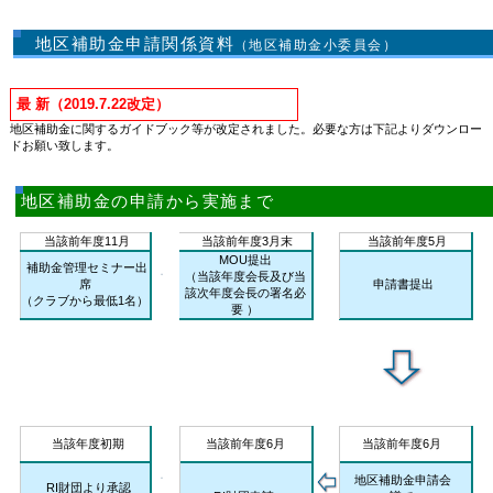
地区補助金申請関係資料
（地区補助金小委員会）
最 新（2019.7.22改定）
地区補助金に関するガイドブック等が改定されました。必要な方は下記よりダウンロー
ドお願い致します。
地区補助金の申請から実施まで
当該前年度11月
当該前年度3月末
当該前年度5月
MOU提出
補助金管理セミナー出
（当該年度会長及び当
席
申請書提出
該次年度会長の署名必
（クラブから最低1名）
要 ）
当該年度初期
当該前年度6月
当該前年度6月
地区補助金申請会
RI財団より承認