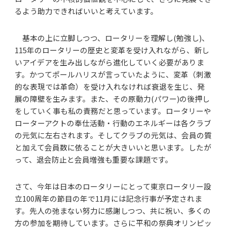
るよう助力できればいいと考えています。
基本の上に立脚しつつ、ロータリーを理解し(勉強し)、
115年のロータリーの歴史と変革を受け入れながら、新し
いアイデアを生み出しながら進化していく必要がありま
す。かつてポールハリスが言っていたように、変革（刺激
的な表現では革命）を受け入れなければ衰退を生じ、発
展の障壁を生みます。また、その原動力(パワー)の後押し
をしていく事も私の責務だと思っています。ロータリーや
ローターアクトの奉仕活動・行動のエネルギーは各クラブ
の元気に左右されます。そしてクラブの元気は、会員の質
と加えて会員数に依ることが大きいいと思います。したが
って、退会防止と会員増強も重要な課題です。
さて、今年は日本のロータリーにとって東京ロータリー設
立100周年の節目の年で11月には記念行事が予定されま
す。先人の弛まない努力に感謝しつつ、共に祝い、多くの
方の参加を期待しています。さらに平和の祭典オリンピッ