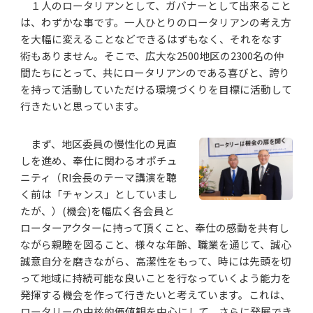
１人のロータリアンとして、ガバナーとして出来ること
は、わずかな事です。一人ひとりのロータリアンの考え方
を大幅に変えることなどできるはずもなく、それをなす
術もありません。そこで、広大な2500地区の2300名の仲
間たちにとって、共にロータリアンのである喜びと、誇り
を持って活動していただける環境づくりを目標に活動して
行きたいと思っています。
まず、地区委員の慢性化の見直
しを進め、奉仕に関わるオポチュ
ニティ（RI会長のテーマ講演を聴
く前は「チャンス」としていまし
たが、）(機会)を幅広く各会員と
ローターアクターに持って頂くこと、奉仕の感動を共有し
ながら親睦を図ること、様々な年齢、職業を通じて、誠心
誠意自分を磨きながら、高潔性をもって、時には先頭を切
って地域に持続可能な良いことを行なっていくよう能力を
発揮する機会を作って行きたいと考えています。これは、
ロータリーの中核的価値観を中心にして、さらに発展でき