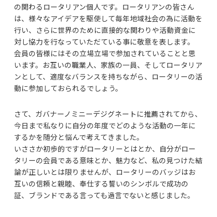
の関わるロータリアン個人です。ロータリアンの皆さん
は、様々なアイデアを駆使して毎年地域社会の為に活動を
行い、さらに世界のために直接的な関わりや活動資金に
対し協力を行なっていただている事に敬意を表します。
会員の皆様にはその立場立場で参加されていることと思
います。お互いの職業人、家族の一員、そしてロータリア
ンとして、適度なバランスを持ちながら、ロータリーの活
動に参加しておられるでしょう。
さて、ガバナーノミニーデジグネートに推薦されてから、
今日まで私なりに自分の年度でどのような活動の一年に
するかを随分と悩んで考えてきました。
いささか初歩的ですがロータリーとはとか、自分がロー
タリーの会員である意味とか、魅力など、私の見つけた結
論が正しいとは限りませんが、ロータリーのバッジはお
互いの信頼と親睦、奉仕する誓いのシンボルで成功の
証、ブランドである言っても過言でないと感じました。